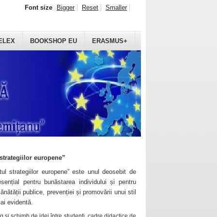
Font size
Bigger
Reset
Smaller
ELEX
BOOKSHOP EU
ERASMUS+
strategiilor europene”
ul strategiilor europene” este unul deosebit de
sențial pentru bunăstarea individului și pentru
ănătății publice, prevenției și promovării unui stil
mai evidentă.
 și schimb de idei între studenți, cadre didactice de