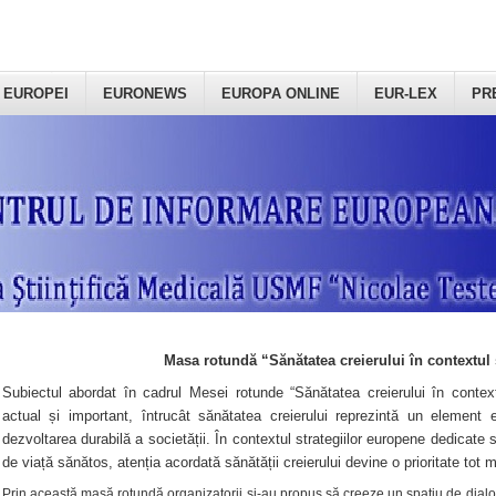
 EUROPEI
EURONEWS
EUROPA ONLINE
EUR-LEX
PR
Masa rotundă “Sănătatea creierului în contextul 
Subiectul abordat în cadrul Mesei rotunde “Sănătatea creierului în context
actual și important, întrucât sănătatea creierului reprezintă un element e
dezvoltarea durabilă a societății. În contextul strategiilor europene dedicate s
de viață sănătos, atenția acordată sănătății creierului devine o prioritate tot 
Prin această masă rotundă organizatorii şi-au propus să creeze un spațiu de dialog