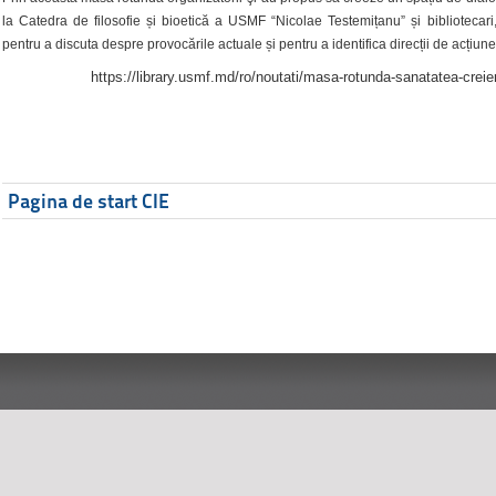
la Catedra de filosofie și bioetică a USMF “Nicolae Testemițanu” și bibliotecari,
pentru a discuta despre provocările actuale și pentru a identifica direcții de acțiune
https://library.usmf.md/ro/noutati/masa-rotunda-sanatatea-creier
Pagina de start CIE