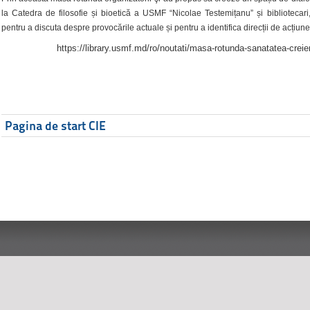
la Catedra de filosofie și bioetică a USMF “Nicolae Testemițanu” și bibliotecari,
pentru a discuta despre provocările actuale și pentru a identifica direcții de acțiune
https://library.usmf.md/ro/noutati/masa-rotunda-sanatatea-creier
Pagina de start CIE