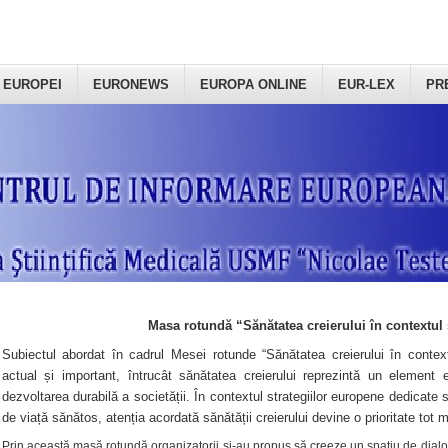
 EUROPEI
EURONEWS
EUROPA ONLINE
EUR-LEX
PR
Masa rotundă “Sănătatea creierului în contextul 
Subiectul abordat în cadrul Mesei rotunde “Sănătatea creierului în context
actual și important, întrucât sănătatea creierului reprezintă un element e
dezvoltarea durabilă a societății. În contextul strategiilor europene dedicate s
de viață sănătos, atenția acordată sănătății creierului devine o prioritate tot 
Prin această masă rotundă organizatorii şi-au propus să creeze un spațiu de dialog