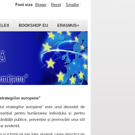
Font size
Bigger
Reset
Smaller
ELEX
BOOKSHOP EU
ERASMUS+
strategiilor europene”
ul strategiilor europene” este unul deosebit de
sențial pentru bunăstarea individului și pentru
ănătății publice, prevenției și promovării unui stil
mai evidentă.
 și schimb de idei între studenți, cadre didactice de