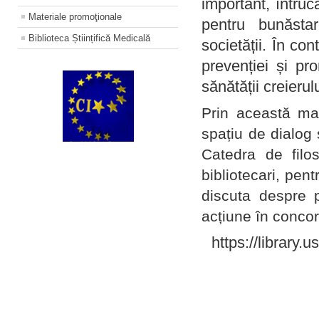
important, întruc
Materiale promoţionale
pentru bunăstar
Biblioteca Științifică Medicală
societății. În con
prevenției și pr
sănătății creierul
Prin această ma
spațiu de dialog 
Catedra de filo
bibliotecari, pent
discuta despre p
acțiune în concord
https://library.