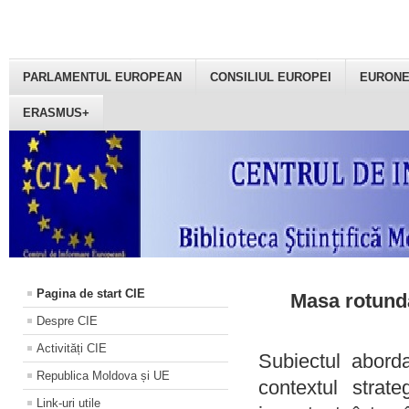
PARLAMENTUL EUROPEAN
CONSILIUL EUROPEI
EURON
ERASMUS+
Pagina de start CIE
Masa rotundă
Despre CIE
Activități CIE
Subiectul aborda
Republica Moldova și UE
contextul strat
Link-uri utile