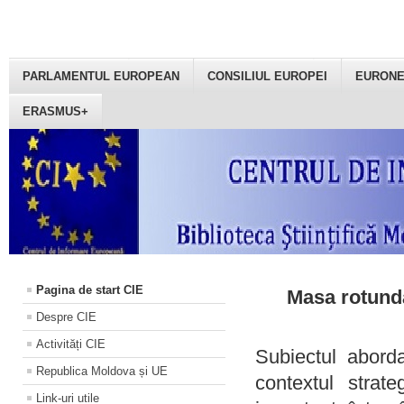
PARLAMENTUL EUROPEAN
CONSILIUL EUROPEI
EURON
ERASMUS+
Pagina de start CIE
Masa rotundă
Despre CIE
Activități CIE
Subiectul aborda
Republica Moldova și UE
contextul strat
Link-uri utile