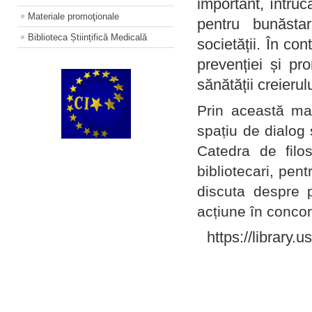
important, întruc
Materiale promoţionale
pentru bunăstar
Biblioteca Științifică Medicală
societății. În con
prevenției și pr
sănătății creierul
Prin această ma
spațiu de dialog 
Catedra de filo
bibliotecari, pent
discuta despre p
acțiune în concord
https://library.