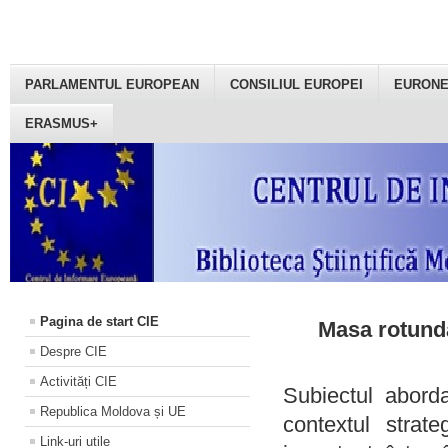
PARLAMENTUL EUROPEAN
CONSILIUL EUROPEI
EURON
ERASMUS+
Pagina de start CIE
Masa rotundă
Despre CIE
Activități CIE
Subiectul aborda
Republica Moldova și UE
contextul strat
Link-uri utile