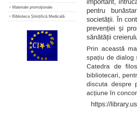
important, întruc
Materiale promoţionale
pentru bunăstar
Biblioteca Științifică Medicală
societății. În con
prevenției și pr
sănătății creierul
Prin această ma
spațiu de dialog 
Catedra de filo
bibliotecari, pent
discuta despre p
acțiune în concord
https://library.