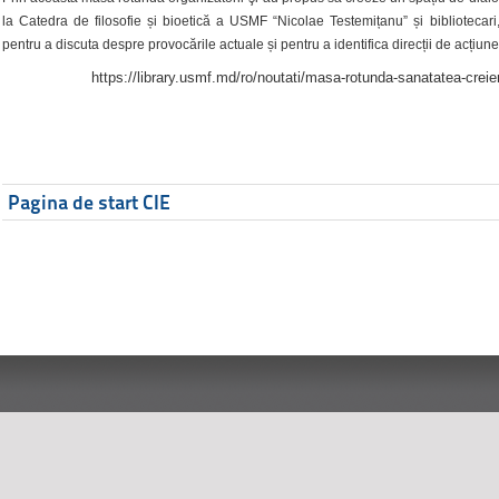
la Catedra de filosofie și bioetică a USMF “Nicolae Testemițanu” și bibliotecari,
pentru a discuta despre provocările actuale și pentru a identifica direcții de acțiune
https://library.usmf.md/ro/noutati/masa-rotunda-sanatatea-creier
Pagina de start CIE