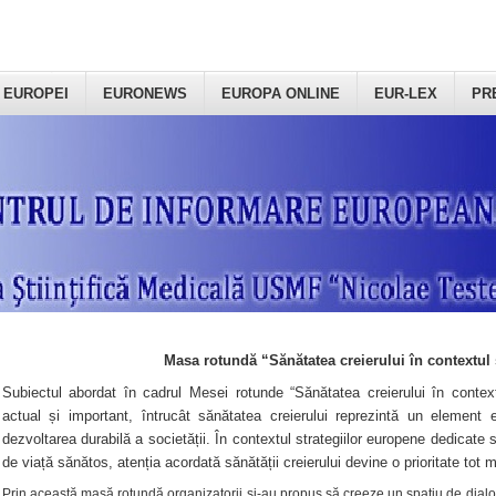
 EUROPEI
EURONEWS
EUROPA ONLINE
EUR-LEX
PR
Masa rotundă “Sănătatea creierului în contextul 
Subiectul abordat în cadrul Mesei rotunde “Sănătatea creierului în context
actual și important, întrucât sănătatea creierului reprezintă un element e
dezvoltarea durabilă a societății. În contextul strategiilor europene dedicate s
de viață sănătos, atenția acordată sănătății creierului devine o prioritate tot 
Prin această masă rotundă organizatorii şi-au propus să creeze un spațiu de dialog