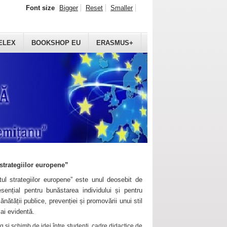
Font size
Bigger
Reset
Smaller
ELEX
BOOKSHOP EU
ERASMUS+
strategiilor europene”
ul strategiilor europene” este unul deosebit de
sențial pentru bunăstarea individului și pentru
ănătății publice, prevenției și promovării unui stil
mai evidentă.
 și schimb de idei între studenți, cadre didactice de