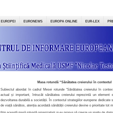
 EUROPEI
EURONEWS
EUROPA ONLINE
EUR-LEX
PR
Masa rotundă “Sănătatea creierului în contextul 
Subiectul abordat în cadrul Mesei rotunde “Sănătatea creierului în context
actual și important, întrucât sănătatea creierului reprezintă un element e
dezvoltarea durabilă a societății. În contextul strategiilor europene dedicate s
de viață sănătos, atenția acordată sănătății creierului devine o prioritate tot 
Prin această masă rotundă organizatorii şi-au propus să creeze un spațiu de dialog