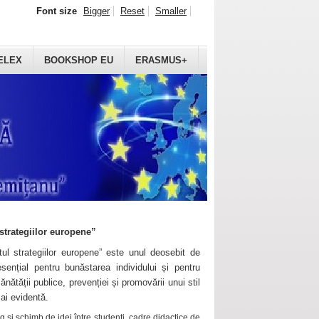
Font size
Bigger
Reset
Smaller
ELEX
BOOKSHOP EU
ERASMUS+
strategiilor europene”
ul strategiilor europene” este unul deosebit de
sențial pentru bunăstarea individului și pentru
ănătății publice, prevenției și promovării unui stil
mai evidentă.
 și schimb de idei între studenți, cadre didactice de