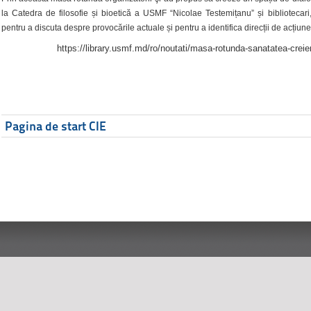
la Catedra de filosofie și bioetică a USMF “Nicolae Testemițanu” și bibliotecari,
pentru a discuta despre provocările actuale și pentru a identifica direcții de acțiune
https://library.usmf.md/ro/noutati/masa-rotunda-sanatatea-creier
Pagina de start CIE