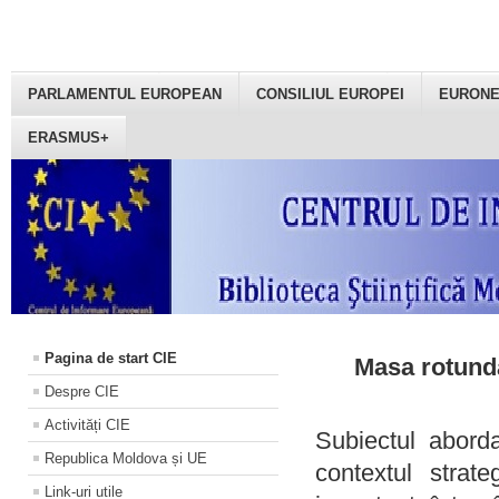
PARLAMENTUL EUROPEAN
CONSILIUL EUROPEI
EURON
ERASMUS+
Pagina de start CIE
Masa rotundă
Despre CIE
Activități CIE
Subiectul aborda
Republica Moldova și UE
contextul strat
Link-uri utile