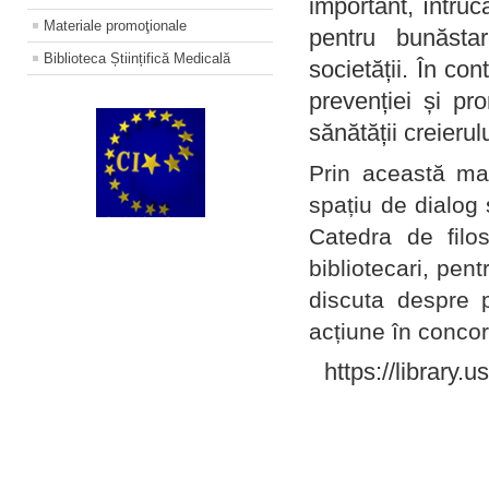
important, întruc
Materiale promoţionale
pentru bunăstar
Biblioteca Științifică Medicală
societății. În con
prevenției și pr
sănătății creierul
Prin această ma
spațiu de dialog 
Catedra de filo
bibliotecari, pent
discuta despre p
acțiune în concord
https://library.