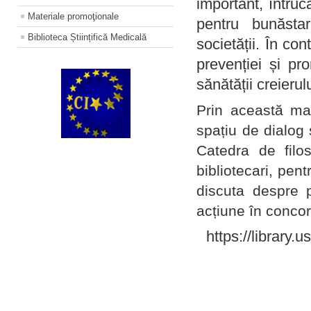
important, întruc
Materiale promoţionale
pentru bunăstar
Biblioteca Științifică Medicală
societății. În con
prevenției și pr
sănătății creierul
Prin această ma
spațiu de dialog 
Catedra de filo
bibliotecari, pent
discuta despre p
acțiune în concord
https://library.