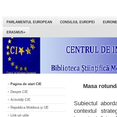
PARLAMENTUL EUROPEAN
CONSILIUL EUROPEI
EURON
ERASMUS+
Pagina de start CIE
Masa rotundă
Despre CIE
Activități CIE
Subiectul aborda
Republica Moldova și UE
contextul strat
Link-uri utile