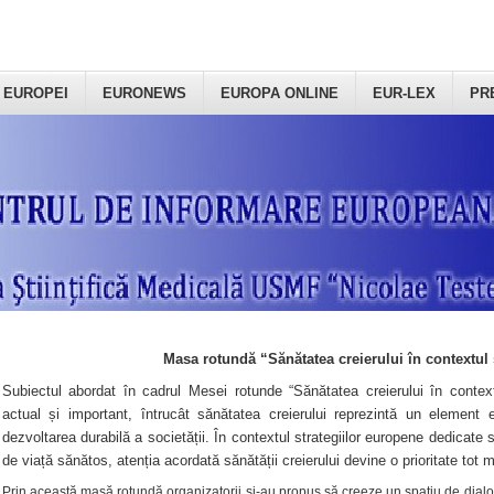
 EUROPEI
EURONEWS
EUROPA ONLINE
EUR-LEX
PR
Masa rotundă “Sănătatea creierului în contextul 
Subiectul abordat în cadrul Mesei rotunde “Sănătatea creierului în context
actual și important, întrucât sănătatea creierului reprezintă un element e
dezvoltarea durabilă a societății. În contextul strategiilor europene dedicate s
de viață sănătos, atenția acordată sănătății creierului devine o prioritate tot 
Prin această masă rotundă organizatorii şi-au propus să creeze un spațiu de dialog