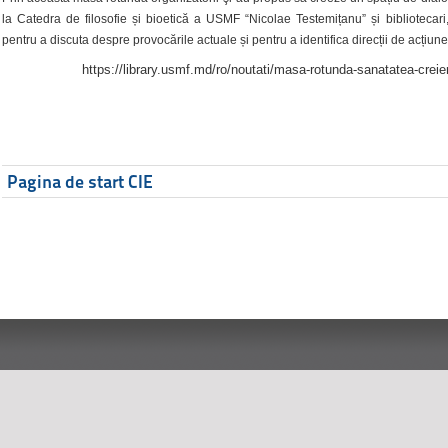
la Catedra de filosofie și bioetică a USMF “Nicolae Testemițanu” și bibliotecari,
pentru a discuta despre provocările actuale și pentru a identifica direcții de acțiune
https://library.usmf.md/ro/noutati/masa-rotunda-sanatatea-creier
Pagina de start CIE