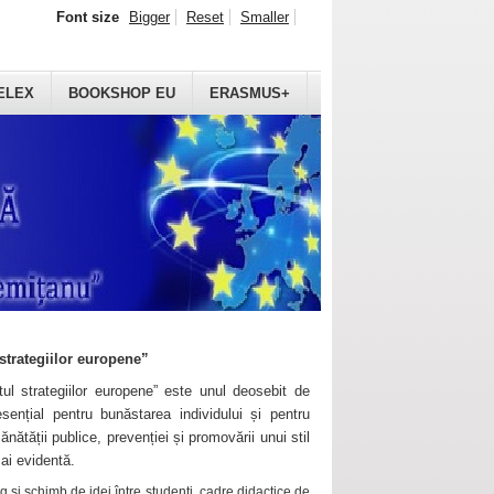
Font size
Bigger
Reset
Smaller
ELEX
BOOKSHOP EU
ERASMUS+
strategiilor europene”
ul strategiilor europene” este unul deosebit de
sențial pentru bunăstarea individului și pentru
ănătății publice, prevenției și promovării unui stil
mai evidentă.
 și schimb de idei între studenți, cadre didactice de