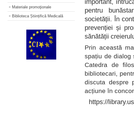
important, întruc
Materiale promoţionale
pentru bunăstar
Biblioteca Științifică Medicală
societății. În con
prevenției și pr
sănătății creierul
Prin această ma
spațiu de dialog 
Catedra de filo
bibliotecari, pent
discuta despre p
acțiune în concord
https://library.