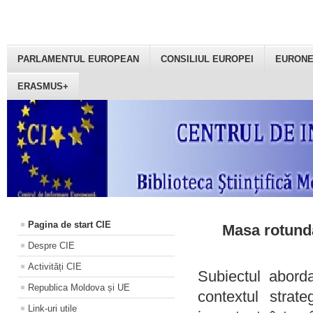
PARLAMENTUL EUROPEAN
CONSILIUL EUROPEI
EURON
ERASMUS+
Pagina de start CIE
Masa rotundă
Despre CIE
Activități CIE
Subiectul aborda
Republica Moldova și UE
contextul strat
Link-uri utile