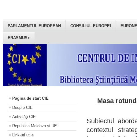
PARLAMENTUL EUROPEAN
CONSILIUL EUROPEI
EURON
ERASMUS+
Pagina de start CIE
Masa rotundă
Despre CIE
Activități CIE
Subiectul aborda
Republica Moldova și UE
contextul strat
Link-uri utile