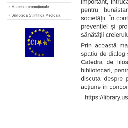
important, întruc
Materiale promoţionale
pentru bunăstar
Biblioteca Științifică Medicală
societății. În con
prevenției și pr
sănătății creierul
Prin această ma
spațiu de dialog 
Catedra de filo
bibliotecari, pent
discuta despre p
acțiune în concord
https://library.