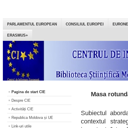
PARLAMENTUL EUROPEAN
CONSILIUL EUROPEI
EURON
ERASMUS+
Pagina de start CIE
Masa rotundă
Despre CIE
Activități CIE
Subiectul aborda
Republica Moldova și UE
contextul strat
Link-uri utile