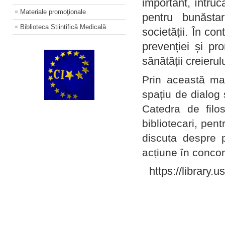
important, întruc
Materiale promoţionale
pentru bunăstar
Biblioteca Științifică Medicală
societății. În con
prevenției și pr
sănătății creierul
Prin această ma
spațiu de dialog 
Catedra de filo
bibliotecari, pent
discuta despre p
acțiune în concord
https://library.