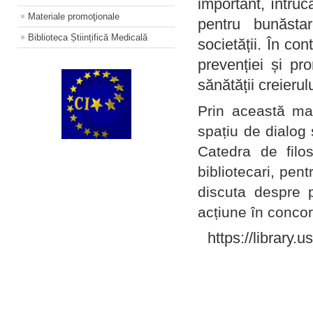
important, întruc
Materiale promoţionale
pentru bunăstar
Biblioteca Științifică Medicală
societății. În con
prevenției și pr
sănătății creierul
Prin această ma
spațiu de dialog 
Catedra de filo
bibliotecari, pent
discuta despre p
acțiune în concord
https://library.