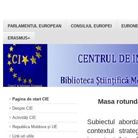
PARLAMENTUL EUROPEAN
CONSILIUL EUROPEI
EURON
ERASMUS+
Pagina de start CIE
Masa rotundă
Despre CIE
Activități CIE
Subiectul aborda
Republica Moldova și UE
contextul strat
Link-uri utile