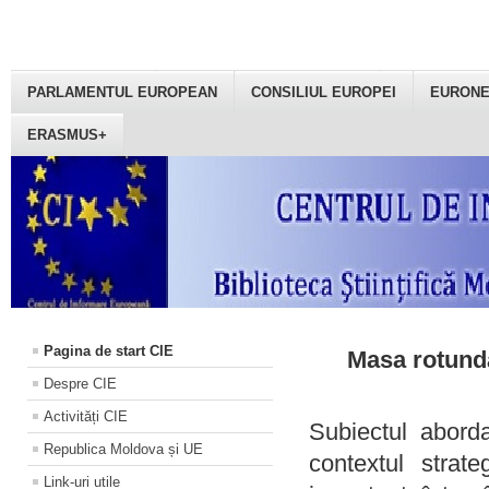
PARLAMENTUL EUROPEAN
CONSILIUL EUROPEI
EURON
ERASMUS+
Pagina de start CIE
Masa rotundă
Despre CIE
Activități CIE
Subiectul aborda
Republica Moldova și UE
contextul strat
Link-uri utile