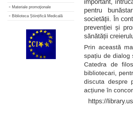
important, întruc
Materiale promoţionale
pentru bunăstar
Biblioteca Științifică Medicală
societății. În con
prevenției și pr
sănătății creierul
Prin această ma
spațiu de dialog 
Catedra de filo
bibliotecari, pent
discuta despre p
acțiune în concord
https://library.