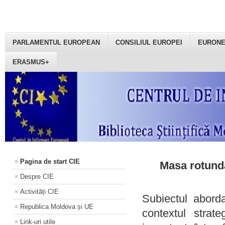
PARLAMENTUL EUROPEAN
CONSILIUL EUROPEI
EURON
ERASMUS+
Pagina de start CIE
Masa rotundă
Despre CIE
Activități CIE
Subiectul aborda
Republica Moldova și UE
contextul strat
Link-uri utile