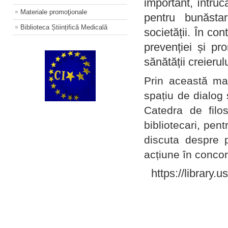
important, întruc
Materiale promoţionale
pentru bunăstar
Biblioteca Științifică Medicală
societății. În con
prevenției și pr
sănătății creierul
Prin această ma
spațiu de dialog 
Catedra de filo
bibliotecari, pent
discuta despre p
acțiune în concord
https://library.