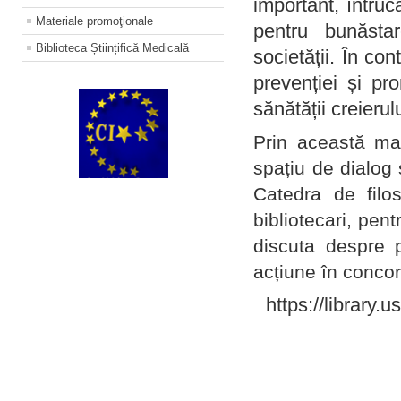
important, întruc
Materiale promoţionale
pentru bunăstar
Biblioteca Științifică Medicală
societății. În con
prevenției și pr
sănătății creierul
Prin această ma
spațiu de dialog 
Catedra de filo
bibliotecari, pent
discuta despre p
acțiune în concord
https://library.