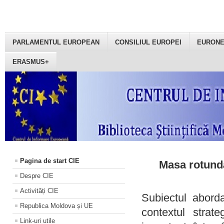
PARLAMENTUL EUROPEAN
CONSILIUL EUROPEI
EURON
ERASMUS+
Pagina de start CIE
Masa rotundă
Despre CIE
Activități CIE
Subiectul aborda
Republica Moldova și UE
contextul strat
Link-uri utile