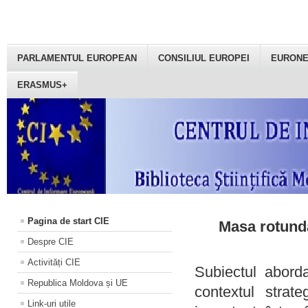
PARLAMENTUL EUROPEAN
CONSILIUL EUROPEI
EURON
ERASMUS+
Pagina de start CIE
Masa rotundă
Despre CIE
Activități CIE
Subiectul aborda
Republica Moldova și UE
contextul strat
Link-uri utile