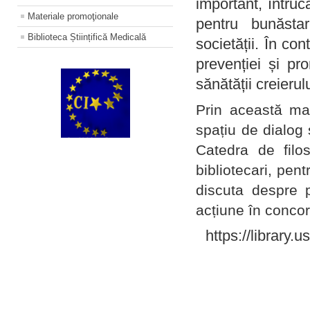
important, întruc
Materiale promoţionale
pentru bunăstar
Biblioteca Științifică Medicală
societății. În con
prevenției și pr
sănătății creierul
Prin această ma
spațiu de dialog 
Catedra de filo
bibliotecari, pent
discuta despre p
acțiune în concord
https://library.