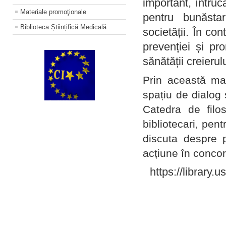
important, întruc
Materiale promoţionale
pentru bunăstar
Biblioteca Științifică Medicală
societății. În con
prevenției și pr
sănătății creierul
Prin această ma
spațiu de dialog 
Catedra de filo
bibliotecari, pent
discuta despre p
acțiune în concord
https://library.