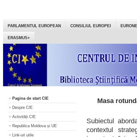
PARLAMENTUL EUROPEAN
CONSILIUL EUROPEI
EURON
ERASMUS+
Pagina de start CIE
Masa rotundă
Despre CIE
Activități CIE
Subiectul aborda
Republica Moldova și UE
contextul strat
Link-uri utile