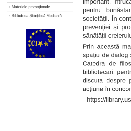
important, întruc
Materiale promoţionale
pentru bunăstar
Biblioteca Științifică Medicală
societății. În con
prevenției și pr
sănătății creierul
Prin această ma
spațiu de dialog 
Catedra de filo
bibliotecari, pent
discuta despre p
acțiune în concord
https://library.