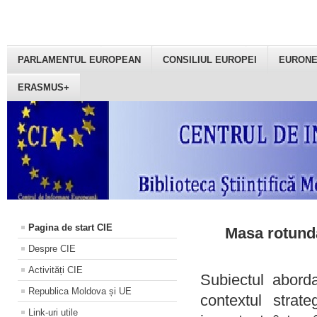
PARLAMENTUL EUROPEAN
CONSILIUL EUROPEI
EURON
ERASMUS+
Pagina de start CIE
Masa rotundă
Despre CIE
Activități CIE
Subiectul aborda
Republica Moldova și UE
contextul strat
Link-uri utile