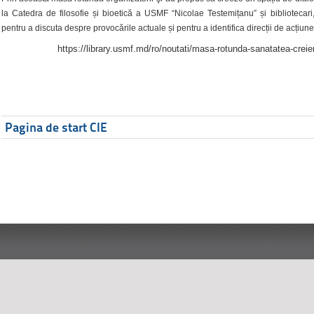
la Catedra de filosofie și bioetică a USMF “Nicolae Testemițanu” și bibliotecari,
pentru a discuta despre provocările actuale și pentru a identifica direcții de acțiune
https://library.usmf.md/ro/noutati/masa-rotunda-sanatatea-creier
Pagina de start CIE