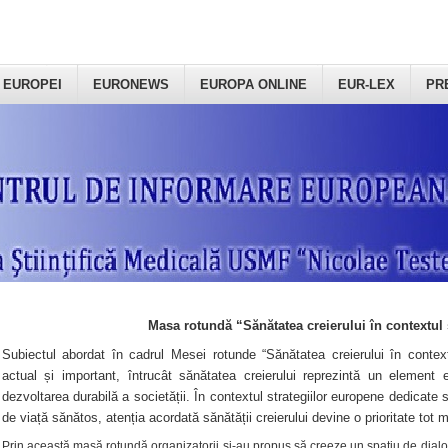
 EUROPEI
EURONEWS
EUROPA ONLINE
EUR-LEX
PR
Masa rotundă “Sănătatea creierului în contextul 
Subiectul abordat în cadrul Mesei rotunde “Sănătatea creierului în context
actual și important, întrucât sănătatea creierului reprezintă un element e
dezvoltarea durabilă a societății. În contextul strategiilor europene dedicate s
de viață sănătos, atenția acordată sănătății creierului devine o prioritate tot 
Prin această masă rotundă organizatorii şi-au propus să creeze un spațiu de dialog