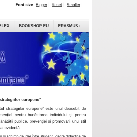
Font size
Bigger
Reset
Smaller
ELEX
BOOKSHOP EU
ERASMUS+
strategiilor europene”
ul strategiilor europene” este unul deosebit de
sențial pentru bunăstarea individului și pentru
ănătății publice, prevenției și promovării unui stil
mai evidentă.
 și schimb de idei între studenți, cadre didactice de