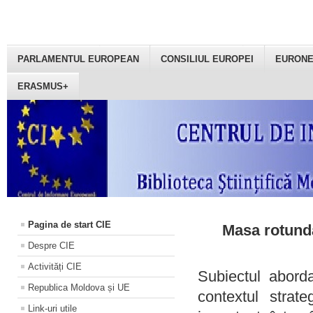
PARLAMENTUL EUROPEAN
CONSILIUL EUROPEI
EURON
ERASMUS+
Pagina de start CIE
Masa rotundă
Despre CIE
Activități CIE
Subiectul aborda
Republica Moldova și UE
contextul strat
Link-uri utile