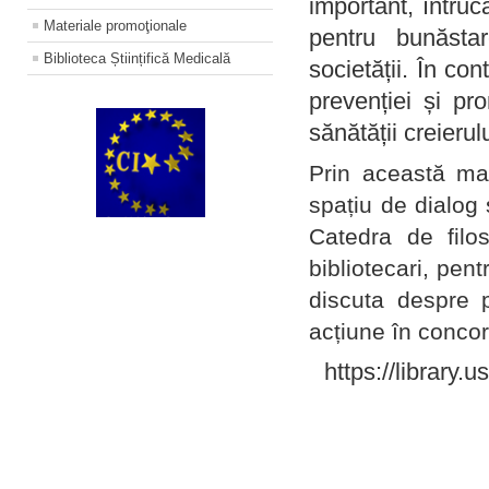
important, întruc
Materiale promoţionale
pentru bunăstar
Biblioteca Științifică Medicală
societății. În con
prevenției și pr
sănătății creierul
Prin această ma
spațiu de dialog 
Catedra de filo
bibliotecari, pent
discuta despre p
acțiune în concord
https://library.