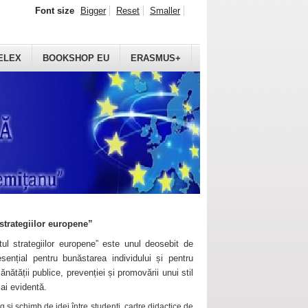
Font size
Bigger
Reset
Smaller
ELEX
BOOKSHOP EU
ERASMUS+
strategiilor europene”
ul strategiilor europene” este unul deosebit de
sențial pentru bunăstarea individului și pentru
ănătății publice, prevenției și promovării unui stil
mai evidentă.
 și schimb de idei între studenți, cadre didactice de