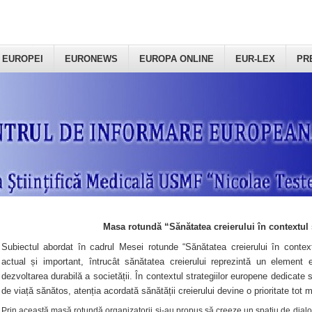
 EUROPEI
EURONEWS
EUROPA ONLINE
EUR-LEX
PR
Masa rotundă “Sănătatea creierului în contextul 
Subiectul abordat în cadrul Mesei rotunde “Sănătatea creierului în context
actual și important, întrucât sănătatea creierului reprezintă un element e
dezvoltarea durabilă a societății. În contextul strategiilor europene dedicate s
de viață sănătos, atenția acordată sănătății creierului devine o prioritate tot 
Prin această masă rotundă organizatorii şi-au propus să creeze un spațiu de dialog