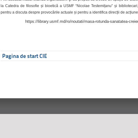
la Catedra de filosofie și bioetică a USMF “Nicolae Testemițanu” și bibliotecari,
pentru a discuta despre provocările actuale și pentru a identifica direcții de acțiune
https://library.usmf.md/ro/noutati/masa-rotunda-sanatatea-creier
Pagina de start CIE