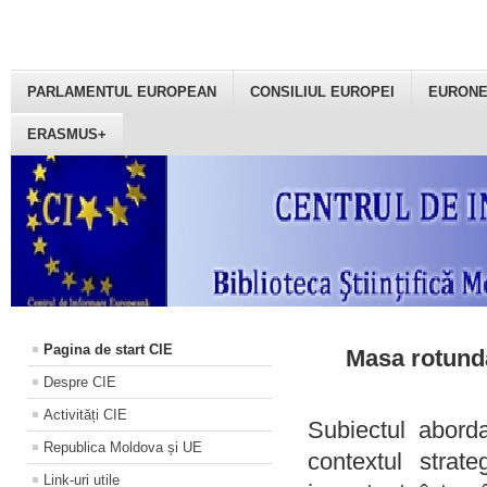
PARLAMENTUL EUROPEAN
CONSILIUL EUROPEI
EURON
ERASMUS+
Pagina de start CIE
Masa rotundă
Despre CIE
Activități CIE
Subiectul aborda
Republica Moldova și UE
contextul strat
Link-uri utile