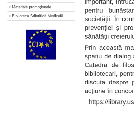
important, întruc
Materiale promoţionale
pentru bunăstar
Biblioteca Științifică Medicală
societății. În con
prevenției și pr
sănătății creierul
Prin această ma
spațiu de dialog 
Catedra de filo
bibliotecari, pent
discuta despre p
acțiune în concord
https://library.