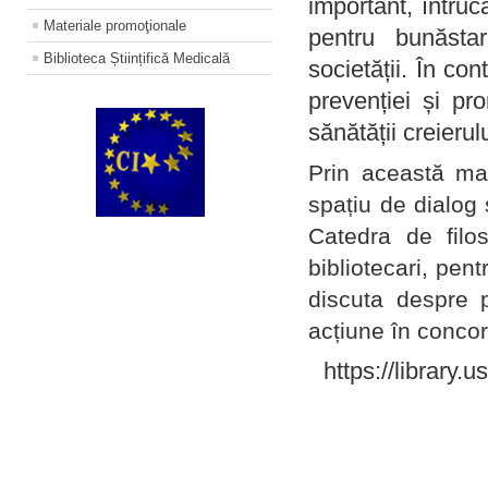
important, întruc
Materiale promoţionale
pentru bunăstar
Biblioteca Științifică Medicală
societății. În con
prevenției și pr
sănătății creierul
Prin această ma
spațiu de dialog 
Catedra de filo
bibliotecari, pent
discuta despre p
acțiune în concord
https://library.