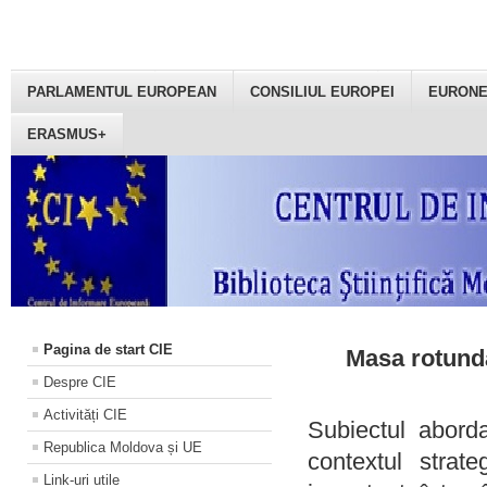
PARLAMENTUL EUROPEAN
CONSILIUL EUROPEI
EURON
ERASMUS+
Pagina de start CIE
Masa rotundă
Despre CIE
Activități CIE
Subiectul aborda
Republica Moldova și UE
contextul strat
Link-uri utile