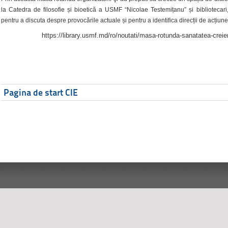
la Catedra de filosofie și bioetică a USMF “Nicolae Testemițanu” și bibliotecari,
pentru a discuta despre provocările actuale și pentru a identifica direcții de acțiune
https://library.usmf.md/ro/noutati/masa-rotunda-sanatatea-creier
Pagina de start CIE