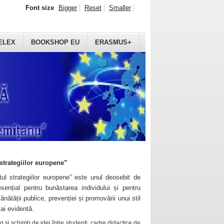
Font size
Bigger
Reset
Smaller
ELEX
BOOKSHOP EU
ERASMUS+
strategiilor europene”
ul strategiilor europene” este unul deosebit de
sențial pentru bunăstarea individului și pentru
ănătății publice, prevenției și promovării unui stil
mai evidentă.
 și schimb de idei între studenți, cadre didactice de