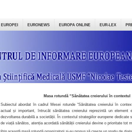
 EUROPEI
EURONEWS
EUROPA ONLINE
EUR-LEX
PR
Masa rotundă “Sănătatea creierului în contextul 
Subiectul abordat în cadrul Mesei rotunde “Sănătatea creierului în context
actual și important, întrucât sănătatea creierului reprezintă un element e
dezvoltarea durabilă a societății. În contextul strategiilor europene dedicate s
de viață sănătos, atenția acordată sănătății creierului devine o prioritate tot 
Prin această masă rotundă organizatorii şi-au propus să creeze un spațiu de dialog