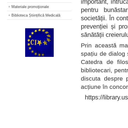
important, întruc
Materiale promoţionale
pentru bunăstar
Biblioteca Științifică Medicală
societății. În con
prevenției și pr
sănătății creierul
Prin această ma
spațiu de dialog 
Catedra de filo
bibliotecari, pent
discuta despre p
acțiune în concord
https://library.