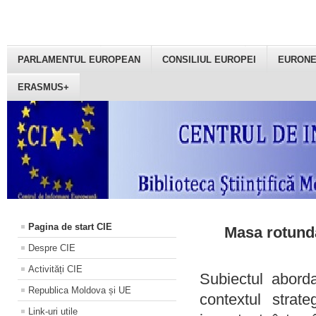
PARLAMENTUL EUROPEAN
CONSILIUL EUROPEI
EURON
ERASMUS+
Pagina de start CIE
Masa rotundă
Despre CIE
Activități CIE
Subiectul aborda
Republica Moldova și UE
contextul strat
Link-uri utile