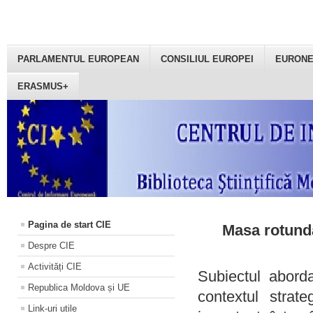
PARLAMENTUL EUROPEAN
CONSILIUL EUROPEI
EURON
ERASMUS+
Pagina de start CIE
Masa rotundă
Despre CIE
Activități CIE
Subiectul aborda
Republica Moldova și UE
contextul strat
Link-uri utile