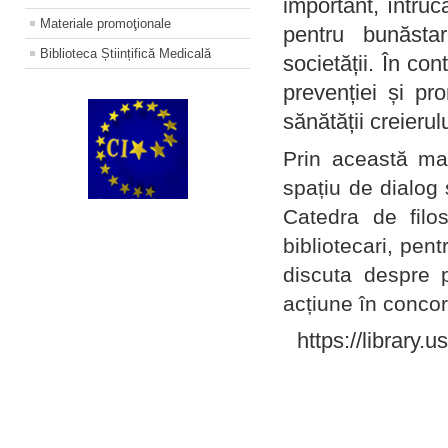
important, întruc
Materiale promoţionale
pentru bunăstar
Biblioteca Științifică Medicală
societății. În con
prevenției și pr
sănătății creierul
Prin această ma
spațiu de dialog 
Catedra de filo
bibliotecari, pent
discuta despre p
acțiune în concord
https://library.