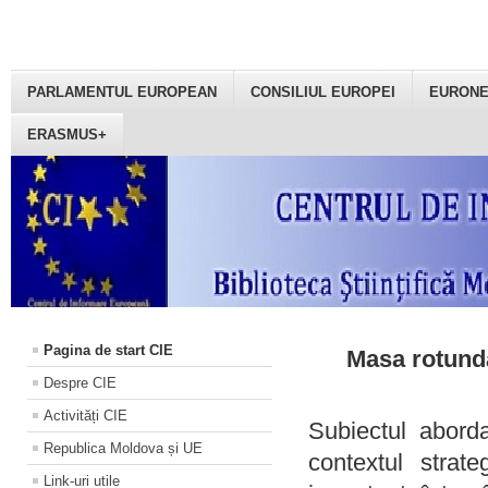
PARLAMENTUL EUROPEAN
CONSILIUL EUROPEI
EURON
ERASMUS+
Pagina de start CIE
Masa rotundă
Despre CIE
Activități CIE
Subiectul aborda
Republica Moldova și UE
contextul strat
Link-uri utile