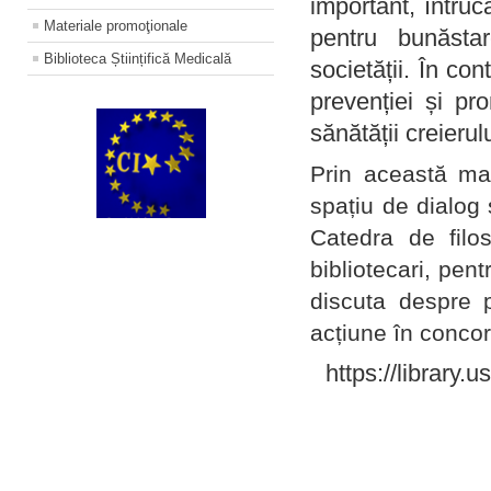
important, întruc
Materiale promoţionale
pentru bunăstar
Biblioteca Științifică Medicală
societății. În con
prevenției și pr
sănătății creierul
Prin această ma
spațiu de dialog 
Catedra de filo
bibliotecari, pent
discuta despre p
acțiune în concord
https://library.