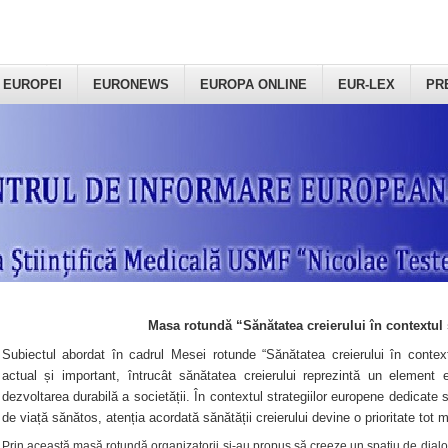
 EUROPEI
EURONEWS
EUROPA ONLINE
EUR-LEX
PR
Masa rotundă “Sănătatea creierului în contextul 
Subiectul abordat în cadrul Mesei rotunde “Sănătatea creierului în context
actual și important, întrucât sănătatea creierului reprezintă un element e
dezvoltarea durabilă a societății. În contextul strategiilor europene dedicate s
de viață sănătos, atenția acordată sănătății creierului devine o prioritate tot 
Prin această masă rotundă organizatorii şi-au propus să creeze un spațiu de dialog