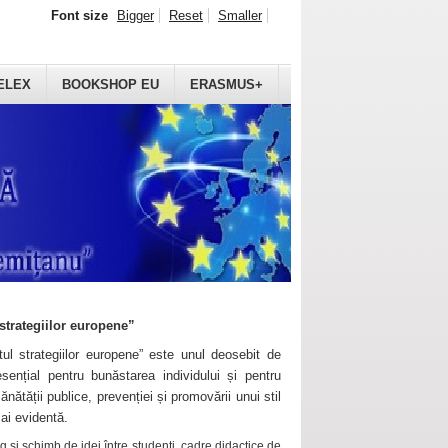
Font size
Bigger
Reset
Smaller
ELEX
BOOKSHOP EU
ERASMUS+
strategiilor europene”
ul strategiilor europene” este unul deosebit de
sențial pentru bunăstarea individului și pentru
ănătății publice, prevenției și promovării unui stil
mai evidentă.
 și schimb de idei între studenți, cadre didactice de