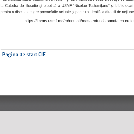
la Catedra de filosofie și bioetică a USMF “Nicolae Testemițanu” și bibliotecari,
pentru a discuta despre provocările actuale și pentru a identifica direcții de acțiune
https://library.usmf.md/ro/noutati/masa-rotunda-sanatatea-creier
Pagina de start CIE