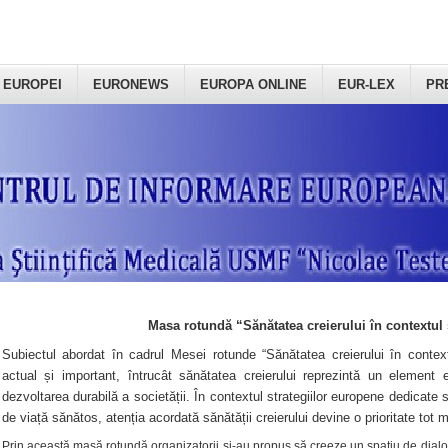
 EUROPEI
EURONEWS
EUROPA ONLINE
EUR-LEX
PR
Masa rotundă “Sănătatea creierului în contextul 
Subiectul abordat în cadrul Mesei rotunde “Sănătatea creierului în context
actual și important, întrucât sănătatea creierului reprezintă un element e
dezvoltarea durabilă a societății. În contextul strategiilor europene dedicate s
de viață sănătos, atenția acordată sănătății creierului devine o prioritate tot 
Prin această masă rotundă organizatorii şi-au propus să creeze un spațiu de dialog