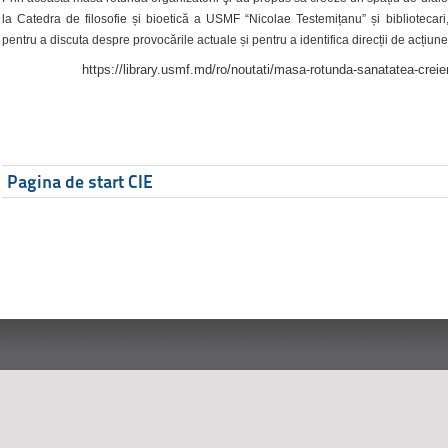
la Catedra de filosofie și bioetică a USMF “Nicolae Testemițanu” și bibliotecari,
pentru a discuta despre provocările actuale și pentru a identifica direcții de acțiune
https://library.usmf.md/ro/noutati/masa-rotunda-sanatatea-creier
Pagina de start CIE