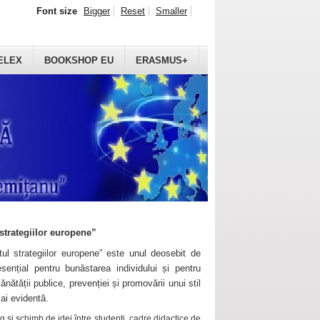
Font size
Bigger
Reset
Smaller
ELEX
BOOKSHOP EU
ERASMUS+
strategiilor europene”
ul strategiilor europene” este unul deosebit de
sențial pentru bunăstarea individului și pentru
ănătății publice, prevenției și promovării unui stil
mai evidentă.
 și schimb de idei între studenți, cadre didactice de