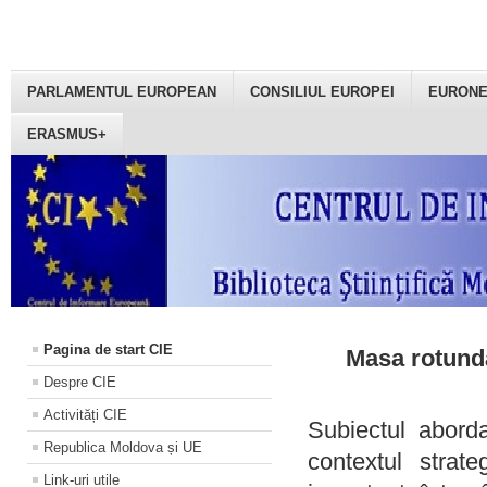
PARLAMENTUL EUROPEAN
CONSILIUL EUROPEI
EURON
ERASMUS+
Pagina de start CIE
Masa rotundă
Despre CIE
Activități CIE
Subiectul aborda
Republica Moldova și UE
contextul strat
Link-uri utile