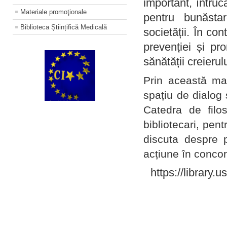
important, întruc
Materiale promoţionale
pentru bunăstar
Biblioteca Științifică Medicală
societății. În con
prevenției și pr
sănătății creierul
Prin această ma
spațiu de dialog 
Catedra de filo
bibliotecari, pent
discuta despre p
acțiune în concord
https://library.