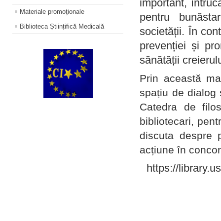
important, întruc
Materiale promoţionale
pentru bunăstar
Biblioteca Științifică Medicală
societății. În con
prevenției și pr
sănătății creierul
Prin această ma
spațiu de dialog 
Catedra de filo
bibliotecari, pent
discuta despre p
acțiune în concord
https://library.