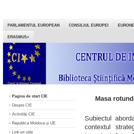
PARLAMENTUL EUROPEAN
CONSILIUL EUROPEI
EURON
ERASMUS+
Pagina de start CIE
Masa rotundă
Despre CIE
Activități CIE
Subiectul aborda
Republica Moldova și UE
contextul strat
Link-uri utile