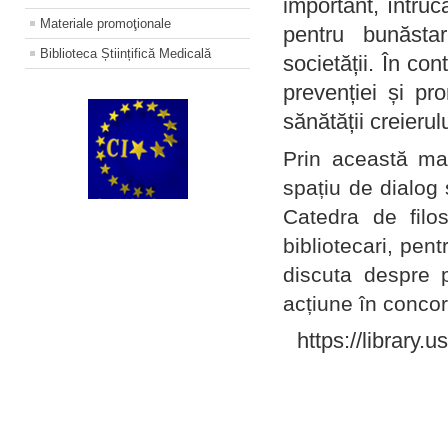
important, întruc
Materiale promoţionale
pentru bunăstar
Biblioteca Științifică Medicală
societății. În con
prevenției și pr
sănătății creierul
Prin această ma
spațiu de dialog 
Catedra de filo
bibliotecari, pent
discuta despre p
acțiune în concord
https://library.