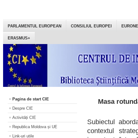
PARLAMENTUL EUROPEAN
CONSILIUL EUROPEI
EURON
ERASMUS+
Pagina de start CIE
Masa rotundă
Despre CIE
Activități CIE
Subiectul aborda
Republica Moldova și UE
contextul strat
Link-uri utile