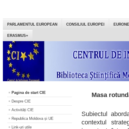
PARLAMENTUL EUROPEAN
CONSILIUL EUROPEI
EURON
ERASMUS+
Pagina de start CIE
Masa rotundă
Despre CIE
Activități CIE
Subiectul aborda
Republica Moldova și UE
contextul strat
Link-uri utile