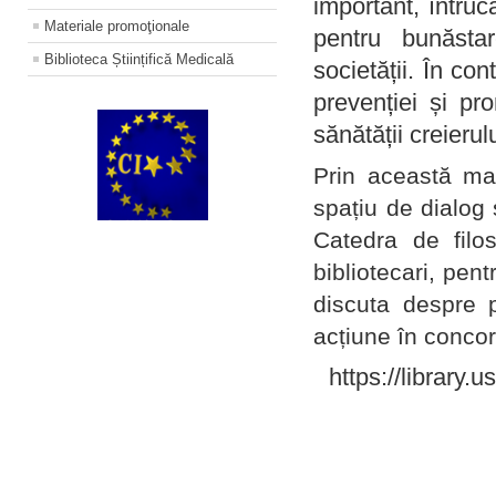
important, întruc
Materiale promoţionale
pentru bunăstar
Biblioteca Științifică Medicală
societății. În con
prevenției și pr
sănătății creierul
Prin această ma
spațiu de dialog 
Catedra de filo
bibliotecari, pent
discuta despre p
acțiune în concord
https://library.