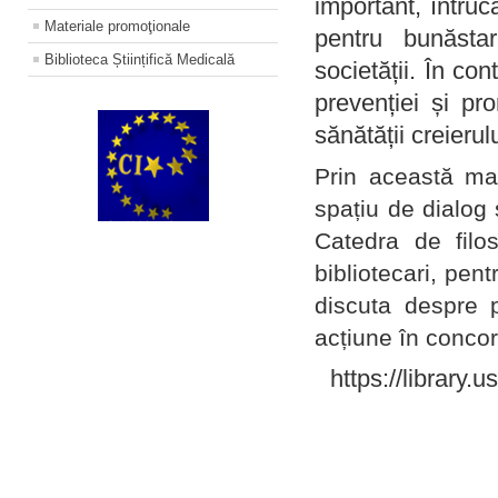
important, întruc
Materiale promoţionale
pentru bunăstar
Biblioteca Științifică Medicală
societății. În con
prevenției și pr
sănătății creierul
Prin această ma
spațiu de dialog 
Catedra de filo
bibliotecari, pent
discuta despre p
acțiune în concord
https://library.