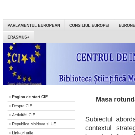
PARLAMENTUL EUROPEAN
CONSILIUL EUROPEI
EURON
ERASMUS+
Pagina de start CIE
Masa rotundă
Despre CIE
Activități CIE
Subiectul aborda
Republica Moldova și UE
contextul strat
Link-uri utile