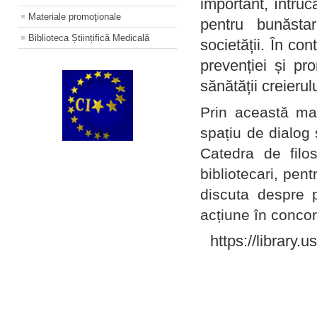
important, întruc
Materiale promoţionale
pentru bunăstar
Biblioteca Științifică Medicală
societății. În con
prevenției și pr
sănătății creierul
Prin această ma
spațiu de dialog 
Catedra de filo
bibliotecari, pent
discuta despre p
acțiune în concord
https://library.