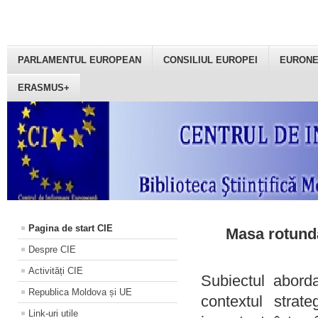
PARLAMENTUL EUROPEAN
CONSILIUL EUROPEI
EURON
ERASMUS+
Pagina de start CIE
Masa rotundă
Despre CIE
Activități CIE
Subiectul aborda
Republica Moldova și UE
contextul strat
Link-uri utile