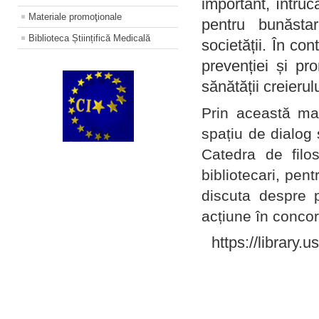
important, întruc
Materiale promoţionale
pentru bunăstar
Biblioteca Științifică Medicală
societății. În con
prevenției și pr
sănătății creierul
Prin această ma
spațiu de dialog 
Catedra de filo
bibliotecari, pent
discuta despre p
acțiune în concord
https://library.