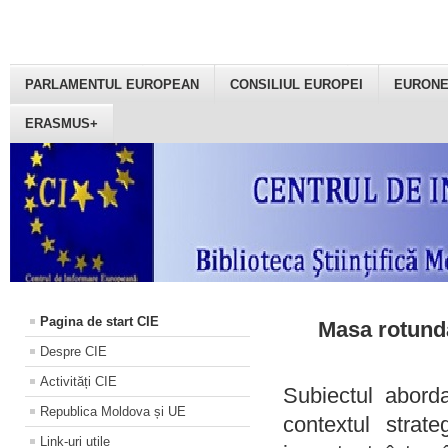
PARLAMENTUL EUROPEAN
CONSILIUL EUROPEI
EURON
ERASMUS+
Pagina de start CIE
Masa rotundă
Despre CIE
Activități CIE
Subiectul aborda
Republica Moldova și UE
contextul strat
Link-uri utile