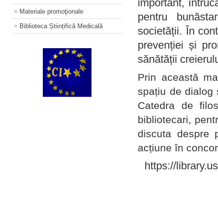
important, întruc
Materiale promoţionale
pentru bunăstar
Biblioteca Științifică Medicală
societății. În con
prevenției și pr
sănătății creierul
Prin această ma
spațiu de dialog 
Catedra de filo
bibliotecari, pent
discuta despre p
acțiune în concord
https://library.