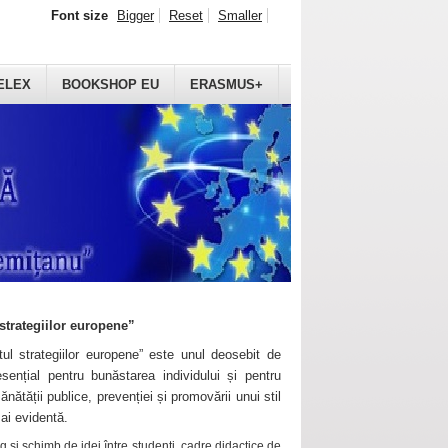
Font size
Bigger
Reset
Smaller
ELEX
BOOKSHOP EU
ERASMUS+
strategiilor europene”
ul strategiilor europene” este unul deosebit de
sențial pentru bunăstarea individului și pentru
ănătății publice, prevenției și promovării unui stil
mai evidentă.
 și schimb de idei între studenți, cadre didactice de