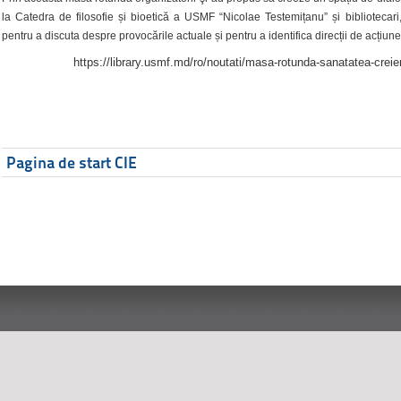
la Catedra de filosofie și bioetică a USMF “Nicolae Testemițanu” și bibliotecari,
pentru a discuta despre provocările actuale și pentru a identifica direcții de acțiune
https://library.usmf.md/ro/noutati/masa-rotunda-sanatatea-creier
Pagina de start CIE