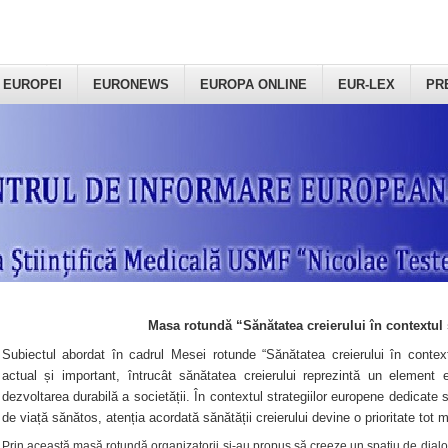
 EUROPEI
EURONEWS
EUROPA ONLINE
EUR-LEX
PR
Masa rotundă “Sănătatea creierului în contextul 
Subiectul abordat în cadrul Mesei rotunde “Sănătatea creierului în context
actual și important, întrucât sănătatea creierului reprezintă un element e
dezvoltarea durabilă a societății. În contextul strategiilor europene dedicate s
de viață sănătos, atenția acordată sănătății creierului devine o prioritate tot 
Prin această masă rotundă organizatorii şi-au propus să creeze un spațiu de dialog