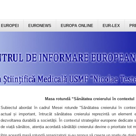
 EUROPEI
EURONEWS
EUROPA ONLINE
EUR-LEX
PR
Masa rotundă “Sănătatea creierului în contextul 
Subiectul abordat în cadrul Mesei rotunde “Sănătatea creierului în context
actual și important, întrucât sănătatea creierului reprezintă un element e
dezvoltarea durabilă a societății. În contextul strategiilor europene dedicate s
de viață sănătos, atenția acordată sănătății creierului devine o prioritate tot 
Prin această masă rotundă organizatorii şi-au propus să creeze un spațiu de dialog