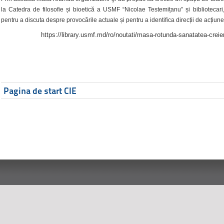
la Catedra de filosofie și bioetică a USMF “Nicolae Testemițanu” și bibliotecari,
pentru a discuta despre provocările actuale și pentru a identifica direcții de acțiune
https://library.usmf.md/ro/noutati/masa-rotunda-sanatatea-creier
Pagina de start CIE