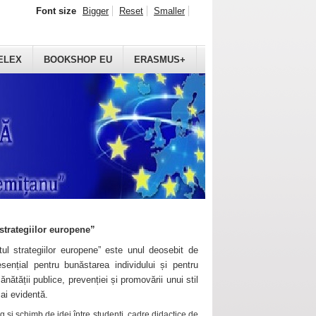
Font size
Bigger
Reset
Smaller
ELEX
BOOKSHOP EU
ERASMUS+
strategiilor europene”
ul strategiilor europene” este unul deosebit de
sențial pentru bunăstarea individului și pentru
ănătății publice, prevenției și promovării unui stil
mai evidentă.
 și schimb de idei între studenți, cadre didactice de