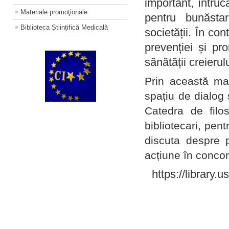
important, întruc
Materiale promoţionale
pentru bunăstar
Biblioteca Științifică Medicală
societății. În con
prevenției și pr
sănătății creierul
Prin această ma
spațiu de dialog 
Catedra de filo
bibliotecari, pent
discuta despre p
acțiune în concord
https://library.