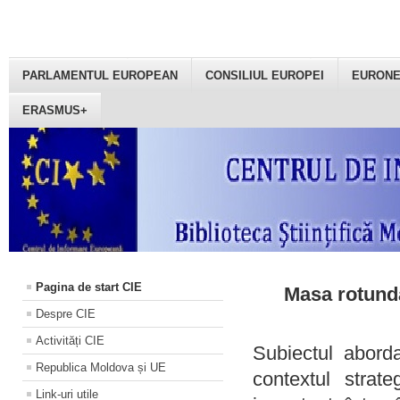
PARLAMENTUL EUROPEAN
CONSILIUL EUROPEI
EURON
ERASMUS+
Pagina de start CIE
Masa rotundă
Despre CIE
Activități CIE
Subiectul aborda
Republica Moldova și UE
contextul strat
Link-uri utile