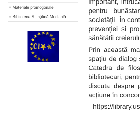
important, întruc
Materiale promoţionale
pentru bunăstar
Biblioteca Științifică Medicală
societății. În con
prevenției și pr
sănătății creierul
Prin această ma
spațiu de dialog 
Catedra de filo
bibliotecari, pent
discuta despre p
acțiune în concord
https://library.