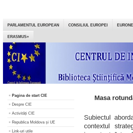
PARLAMENTUL EUROPEAN
CONSILIUL EUROPEI
EURON
ERASMUS+
Pagina de start CIE
Masa rotundă
Despre CIE
Activități CIE
Subiectul aborda
Republica Moldova și UE
contextul strat
Link-uri utile