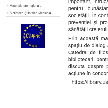
important, întruc
Materiale promoţionale
pentru bunăstar
Biblioteca Științifică Medicală
societății. În con
prevenției și pr
sănătății creierul
Prin această ma
spațiu de dialog 
Catedra de filo
bibliotecari, pent
discuta despre p
acțiune în concord
https://library.