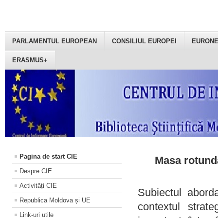
PARLAMENTUL EUROPEAN
CONSILIUL EUROPEI
EURON
ERASMUS+
Pagina de start CIE
Masa rotundă
Despre CIE
Activități CIE
Subiectul aborda
Republica Moldova și UE
contextul strat
Link-uri utile