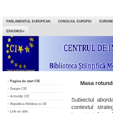
PARLAMENTUL EUROPEAN
CONSILIUL EUROPEI
EURON
ERASMUS+
Pagina de start CIE
Masa rotundă
Despre CIE
Activități CIE
Subiectul aborda
Republica Moldova și UE
contextul strat
Link-uri utile