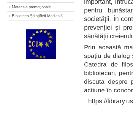
important, întruc
Materiale promoţionale
pentru bunăstar
Biblioteca Științifică Medicală
societății. În con
prevenției și pr
sănătății creierul
Prin această ma
spațiu de dialog 
Catedra de filo
bibliotecari, pent
discuta despre p
acțiune în concord
https://library.