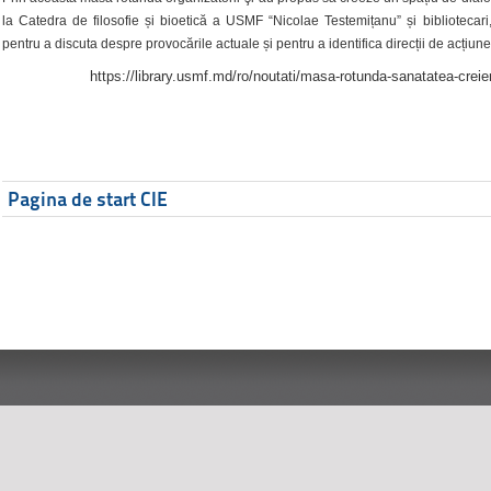
la Catedra de filosofie și bioetică a USMF “Nicolae Testemițanu” și bibliotecari,
pentru a discuta despre provocările actuale și pentru a identifica direcții de acțiune
https://library.usmf.md/ro/noutati/masa-rotunda-sanatatea-creier
Pagina de start CIE