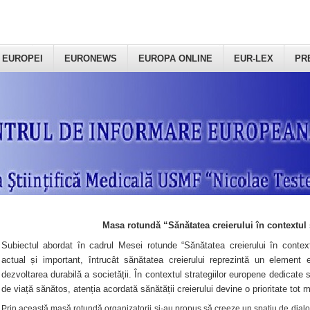
 EUROPEI
EURONEWS
EUROPA ONLINE
EUR-LEX
PR
Masa rotundă “Sănătatea creierului în contextul 
Subiectul abordat în cadrul Mesei rotunde “Sănătatea creierului în context
actual și important, întrucât sănătatea creierului reprezintă un element e
dezvoltarea durabilă a societății. În contextul strategiilor europene dedicate s
de viață sănătos, atenția acordată sănătății creierului devine o prioritate tot 
Prin această masă rotundă organizatorii şi-au propus să creeze un spațiu de dialog