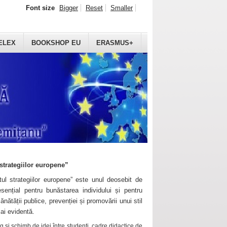
Font size
Bigger
Reset
Smaller
ELEX
BOOKSHOP EU
ERASMUS+
strategiilor europene”
ul strategiilor europene” este unul deosebit de
sențial pentru bunăstarea individului și pentru
ănătății publice, prevenției și promovării unui stil
mai evidentă.
 și schimb de idei între studenți, cadre didactice de