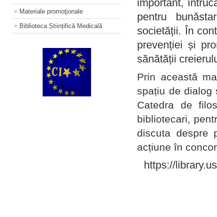
important, întruc
Materiale promoţionale
pentru bunăstar
Biblioteca Științifică Medicală
societății. În con
prevenției și pr
sănătății creierul
Prin această ma
spațiu de dialog 
Catedra de filo
bibliotecari, pent
discuta despre p
acțiune în concord
https://library.