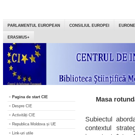
PARLAMENTUL EUROPEAN
CONSILIUL EUROPEI
EURON
ERASMUS+
Pagina de start CIE
Masa rotundă
Despre CIE
Activități CIE
Subiectul aborda
Republica Moldova și UE
contextul strat
Link-uri utile