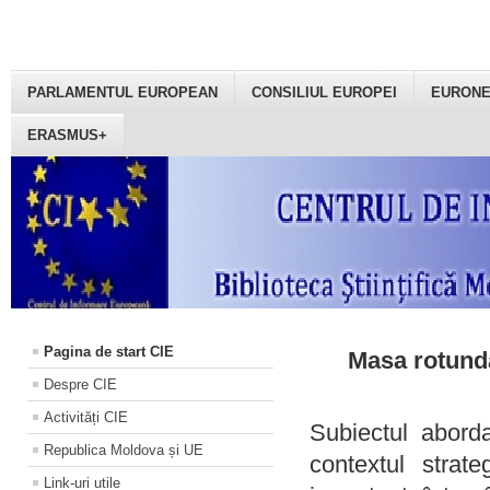
PARLAMENTUL EUROPEAN
CONSILIUL EUROPEI
EURON
ERASMUS+
Pagina de start CIE
Masa rotundă
Despre CIE
Activități CIE
Subiectul aborda
Republica Moldova și UE
contextul strat
Link-uri utile