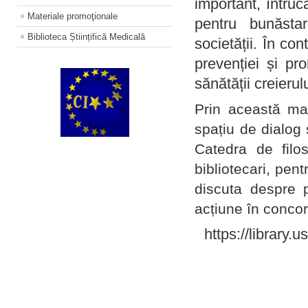
important, întruc
Materiale promoţionale
pentru bunăstar
Biblioteca Științifică Medicală
societății. În con
prevenției și pr
sănătății creierul
Prin această ma
spațiu de dialog 
Catedra de filo
bibliotecari, pent
discuta despre p
acțiune în concord
https://library.