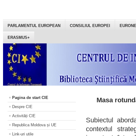
PARLAMENTUL EUROPEAN
CONSILIUL EUROPEI
EURON
ERASMUS+
Pagina de start CIE
Masa rotundă
Despre CIE
Activități CIE
Subiectul aborda
Republica Moldova și UE
contextul strat
Link-uri utile