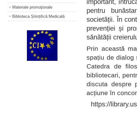
important, întruc
Materiale promoţionale
pentru bunăstar
Biblioteca Științifică Medicală
societății. În con
prevenției și pr
sănătății creierul
Prin această ma
spațiu de dialog 
Catedra de filo
bibliotecari, pent
discuta despre p
acțiune în concord
https://library.