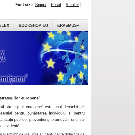
Font size
Bigger
Reset
Smaller
ELEX
BOOKSHOP EU
ERASMUS+
strategiilor europene”
ul strategiilor europene” este unul deosebit de
sențial pentru bunăstarea individului și pentru
ănătății publice, prevenției și promovării unui stil
mai evidentă.
 și schimb de idei între studenți, cadre didactice de