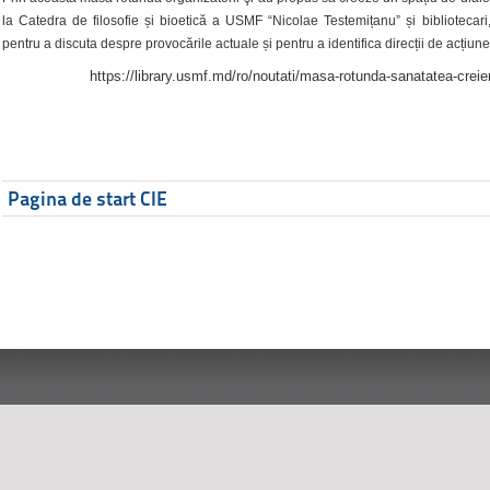
la Catedra de filosofie și bioetică a USMF “Nicolae Testemițanu” și bibliotecari,
pentru a discuta despre provocările actuale și pentru a identifica direcții de acțiune
https://library.usmf.md/ro/noutati/masa-rotunda-sanatatea-creier
Pagina de start CIE