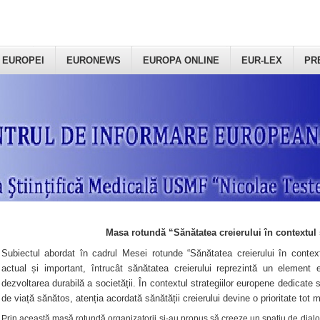
 EUROPEI
EURONEWS
EUROPA ONLINE
EUR-LEX
PR
Masa rotundă “Sănătatea creierului în contextul 
Subiectul abordat în cadrul Mesei rotunde “Sănătatea creierului în context
actual și important, întrucât sănătatea creierului reprezintă un element e
dezvoltarea durabilă a societății. În contextul strategiilor europene dedicate s
de viață sănătos, atenția acordată sănătății creierului devine o prioritate tot 
Prin această masă rotundă organizatorii şi-au propus să creeze un spațiu de dialog